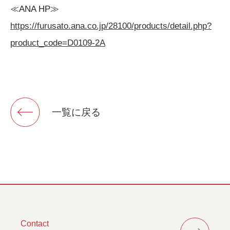
≪ANA HP≫
https://furusato.ana.co.jp/28100/products/detail.php?
product_code=D0109-2A
一覧に戻る
Contact